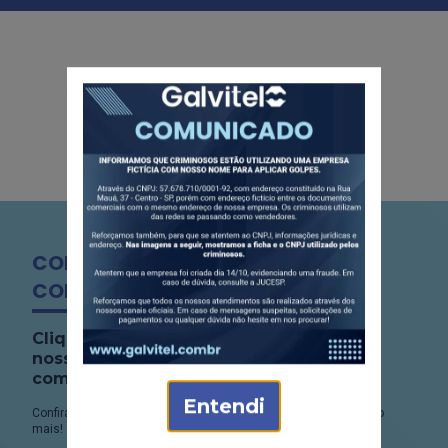
CONFIRA NOSSO CATÁLOGO
COMPLETO!
Clique no botão abaixo e baixe
nosso
CATÁLOGO DE PRODUTOS
completo!
Entendi
Confira os detalhes do produto, fabricação, espessuras e muito
mais!